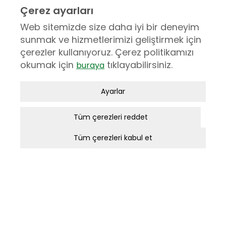
Çerez ayarları
Web sitemizde size daha iyi bir deneyim
sunmak ve hizmetlerimizi geliştirmek için
çerezler kullanıyoruz. Çerez politikamızı
okumak için
tıklayabilirsiniz.
buraya
Zorunlu / Teknik Çerezler
Ayarlar
Web sitesinde gezinmek, web sitesinin
özelliklerinden faydalanabilmek için
Tüm çerezleri reddet
kullanılan çerezler zorunlu/teknik
Tüm Ürünler
Tüm çerezleri kabul et
çerezlerdir. Bu çerezler olmadan,
websitesinden sağlanan temel
Zeiss
hizmetlerden faydalanılmaz.
Analitik Çerezler
Bir web sitesinin ziyaretçi tarafından ne
şekilde kullanıldığı, en sık hangi sayfalara