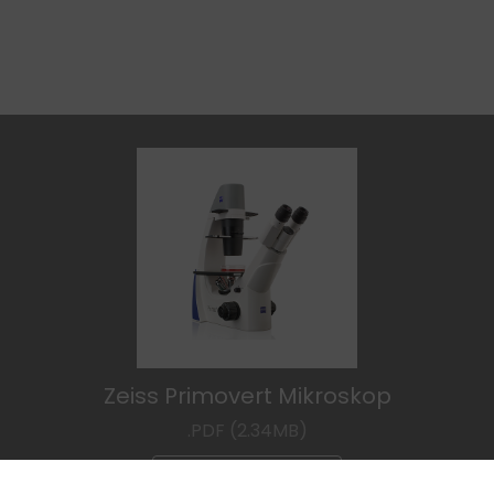
Zeiss Primovert Mikroskop
.PDF (2.34MB)
Dosyayı İndir