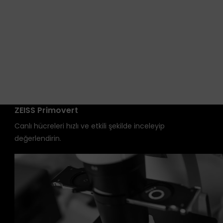
ZEISS Primovert
Canlı hücreleri hızlı ve etkili şekilde inceleyip
değerlendirin.