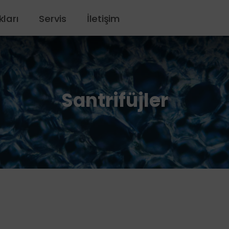
kları
Servis
İletişim
Santrifüjler
kalayıcılar
re Manipülasyon Sistemleri ve Sarf Malzemeleri
übatörler
 Saklama Dolapları
t Uçları
Su Sistemleri
ktroskopi Sistemleri