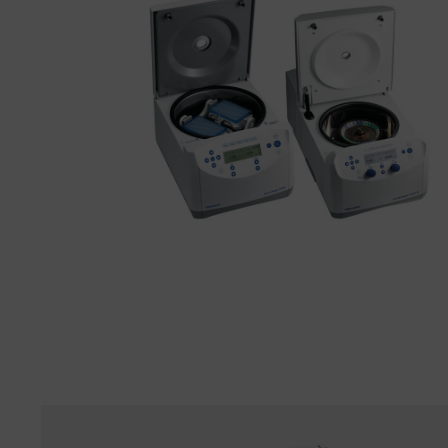
Termomikser Cihazları ve Aksesuarları