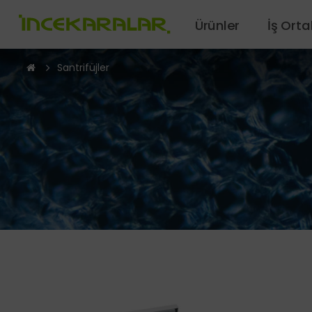
Ürünler
İş Orta
Santrifüjler
ÜRÜN İNDEKSİ
Biyolojik Güvenlik ve Temiz Hava Kabinleri
Çal
Derin Dondurucular ve Soğutucular
Hüc
İklimlendirme Çevresel Test Kabinleri
İnk
Isıtma ve Kurutma Fırınları – Sterilizatörler
Kan
Mikroskoplar ve Görüntüleme Çözümleri
Pipe
Pipetler
Saf 
Santrifüjler
Spe