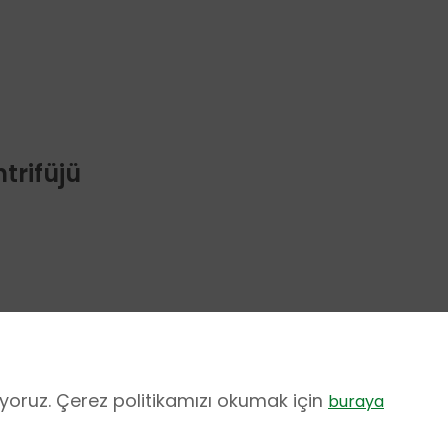
trifüjü
ıyoruz. Çerez politikamızı okumak için
buraya