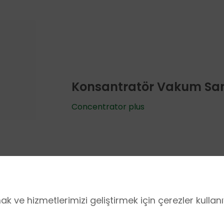
Konsantratör Vakum San
Concentrator plus
 ve hizmetlerimizi geliştirmek için çerezler kullan