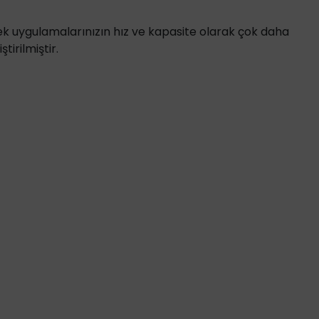
ToupTek
ecek uygulamalarınızın hız ve kapasite olarak çok daha
Zeiss
tirilmiştir.