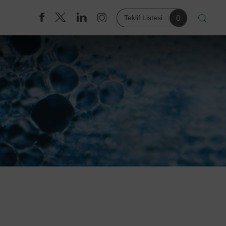
0
Teklif Listesi
FİRMALAR
Argos
Biozol
Eppendorf
Kirsch
KW Apparecchi Scientifici
Rephile
Thermo Scientific
Thermotron