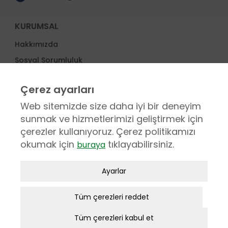
KURUMSAL
Hakkımızda
Sosyal Sorumluluk
Etik Değerler
Çerez ayarları
Ödüller
Web sitemizde size daha iyi bir deneyim
İş Ortakları
sunmak ve hizmetlerimizi geliştirmek için
Proje Yönetimi
çerezler kullanıyoruz. Çerez politikamızı
okumak için
tıklayabilirsiniz.
buraya
SERVİS
Zorunlu / Teknik Çerezler
Satış Sonrası Hizmetler
Ayarlar
Web sitesinde gezinmek, web sitesinin
Servis Ağı
özelliklerinden faydalanabilmek için
Tüm çerezleri reddet
Müşteri Memnuniyeti
kullanılan çerezler zorunlu/teknik
Aplikasyon Kullanım eğitimi
Tüm çerezleri kabul et
çerezlerdir. Bu çerezler olmadan,