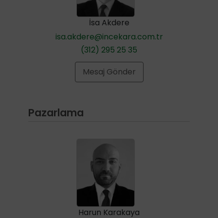
İsa Akdere
isa.akdere@incekara.com.tr
(312) 295 25 35
Mesaj Gönder
Pazarlama
Harun Karakaya