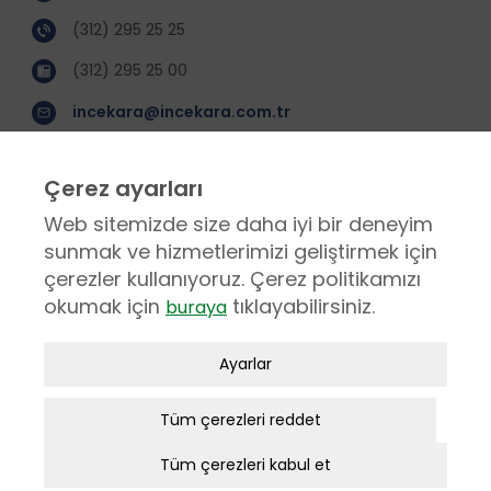
(312) 295 25 25
(312) 295 25 00
incekara@incekara.com.tr
KURUMSAL
Çerez ayarları
Hakkımızda
Web sitemizde size daha iyi bir deneyim
sunmak ve hizmetlerimizi geliştirmek için
Sosyal Sorumluluk
çerezler kullanıyoruz. Çerez politikamızı
Etik Değerler
okumak için
tıklayabilirsiniz.
buraya
Ödüller
İş Ortakları
Zorunlu / Teknik Çerezler
Ayarlar
Proje Yönetimi
Web sitesinde gezinmek, web sitesinin
özelliklerinden faydalanabilmek için
Tüm çerezleri reddet
SERVİS
kullanılan çerezler zorunlu/teknik
Tüm çerezleri kabul et
çerezlerdir. Bu çerezler olmadan,
Satış Sonrası Hizmetler