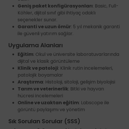
Geniş paket konfigürasyonları
: Basic, Full-
Köhler, dijital sınıf gibi ihtiyaç odaklı
seçenekler sunar.
Garanti ve uzun ömür
: 5 yıl mekanik garanti
ile güvenli yatırım sağlar.
Uygulama Alanları
Eğitim
: Okul ve üniversite laboratuvarlarında
dijital ve klasik görüntüleme
Klinik ve patoloji
: Klinik rutin incelemeleri,
patolojik boyamalar
Araştırma
: Histoloji, sitoloji, gelişim biyolojisi
Tarım ve veterinerlik
: Bitki ve hayvan
hücresi incelemeleri
Online ve uzaktan eğitim
: Labscope ile
görüntü paylaşımı ve yönetim
Sık Sorulan Sorular (SSS)