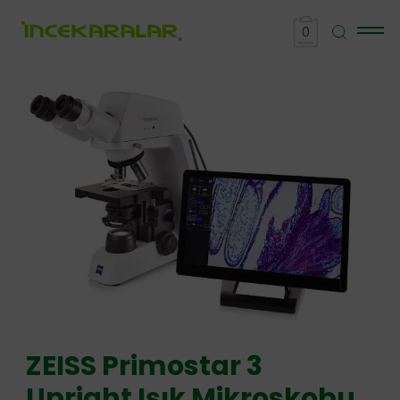
0
ZEISS
Primostar 3
Upright Işık Mikroskobu