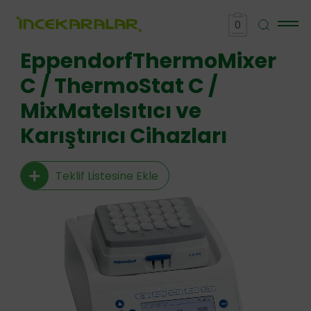
0
EppendorfThermoMixer
C / ThermoStat C /
MixMateIsıtıcı ve
Karıştırıcı Cihazları
Teklif Listesine Ekle