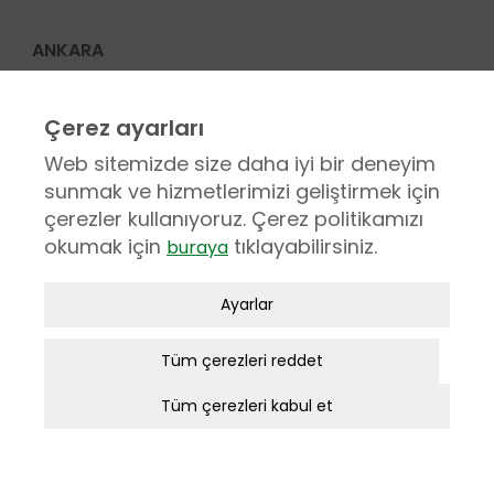
ANKARA
1404. Sok. No: 16 N. Akar Mah. Balgat 06520 ANKARA
Çerez ayarları
(312) 295 25 25
Web sitemizde size daha iyi bir deneyim
(312) 295 25 00
sunmak ve hizmetlerimizi geliştirmek için
incekara@incekara.com.tr
çerezler kullanıyoruz. Çerez politikamızı
okumak için
tıklayabilirsiniz.
buraya
KURUMSAL
Zorunlu / Teknik Çerezler
Ayarlar
Hakkımızda
Web sitesinde gezinmek, web sitesinin
Sosyal Sorumluluk
özelliklerinden faydalanabilmek için
Tüm çerezleri reddet
Etik Değerler
kullanılan çerezler zorunlu/teknik
Tüm çerezleri kabul et
çerezlerdir. Bu çerezler olmadan,
Ödüller
websitesinden sağlanan temel
İş Ortakları
hizmetlerden faydalanılmaz.
Proje Yönetimi