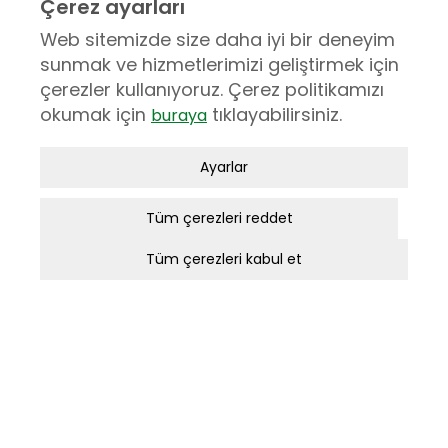
Çerez ayarları
Web sitemizde size daha iyi bir deneyim
Ürünler
sunmak ve hizmetlerimizi geliştirmek için
çerezler kullanıyoruz. Çerez politikamızı
okumak için
tıklayabilirsiniz.
buraya
Zorunlu / Teknik Çerezler
Ayarlar
ANKARA
Web sitesinde gezinmek, web sitesinin
özelliklerinden faydalanabilmek için
Tüm çerezleri reddet
1404. Sok. No: 16 N. Akar Mah. Balgat 06520 ANKARA
kullanılan çerezler zorunlu/teknik
(312) 295 25 25
Tüm çerezleri kabul et
çerezlerdir. Bu çerezler olmadan,
websitesinden sağlanan temel
(312) 295 25 00
hizmetlerden faydalanılmaz.
incekara@incekara.com.tr
Analitik Çerezler
KURUMSAL
Bir web sitesinin ziyaretçi tarafından ne
Hakkımızda
şekilde kullanıldığı, en sık hangi sayfalara