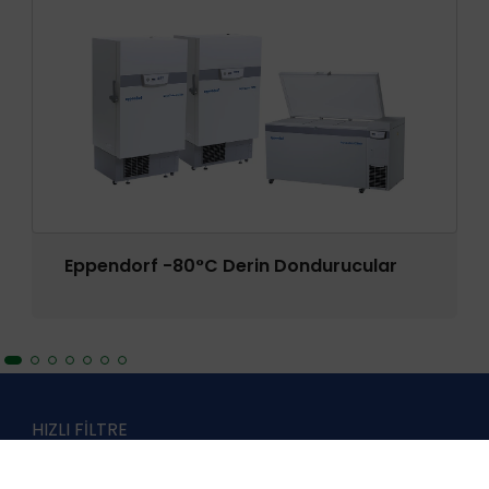
Eppendorf -80°C Derin Dondurucular
HIZLI FİLTRE
Ürün İndeksleri